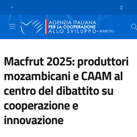
Skip to main content
Go to footer
IT
LANGUAGE 
Macfrut 2025: produttori
mozambicani e CAAM al
centro del dibattito su
cooperazione e
innovazione
Il 6 maggio 2025 ha preso il via