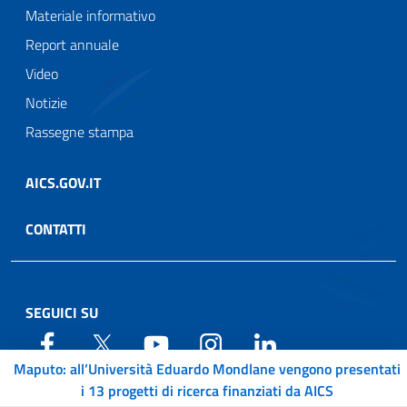
Materiale informativo
Report annuale
Video
Notizie
Rassegne stampa
AICS.GOV.IT
CONTATTI
SEGUICI SU
Maputo: all’Università Eduardo Mondlane vengono presentati
i 13 progetti di ricerca finanziati da AICS
Web Agency