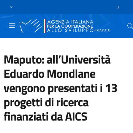
Skip to main content
Go to footer
IT
LANGUAGE 
Maputo: all’Università
Eduardo Mondlane
vengono presentati i 13
progetti di ricerca
finanziati da AICS
Il 12 dicembre si è tenuto il 2º