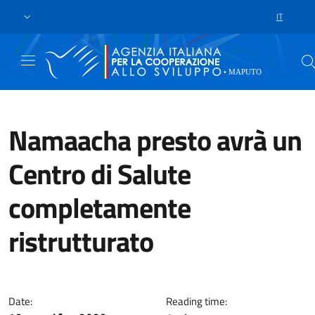
Skip to main content
Go to footer
IT
LANGUAGE 
Namaacha presto avrà un
Centro di Salute
completamente
ristrutturato
Il​ Titolare della Sede Aics di 
Date:
Reading time: