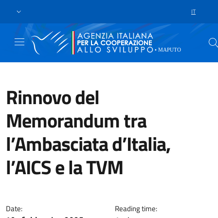
Skip to main content
Go to footer
IT
LANGUAGE 
Rinnovo del
Memorandum tra
l’Ambasciata d’Italia,
l’AICS e la TVM
Il 18 febbraio è stato rinnovato
Date:
Reading time: