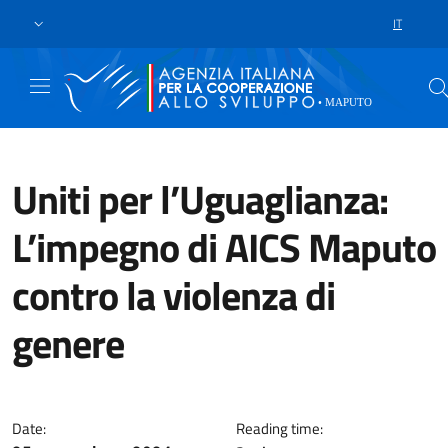
Skip to main content
Go to footer
IT
LANGUAGE 
Uniti per l’Uguaglianza:
L’impegno di AICS Maputo
contro la violenza di
genere
In Mozambico, la violenza di ge
Date:
Reading time: